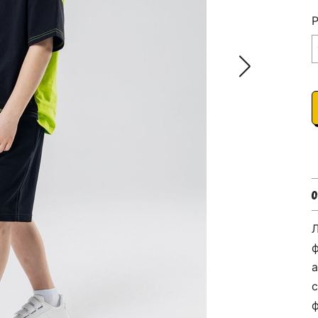
Р
Л
ф
а
с
ф