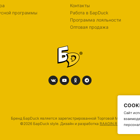
ра
Контакты
усной программы
Работа в БарDuck
Программа лояльности
Оптовая продажа
COOK
Сайт исп
Бренд БарDuck является зарегистрированной Торговой Маркой
взаимоде
©2026 БарDuck style. Дизайн и разработка
RAAGIN.RU
персонал