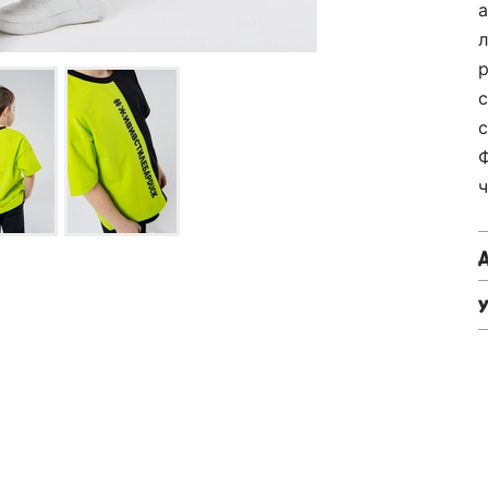
а
л
p
с
с
ч