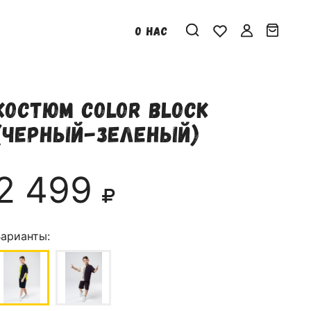
О НАС
Костюм color block
(черный-зеленый)
2 499
арианты: